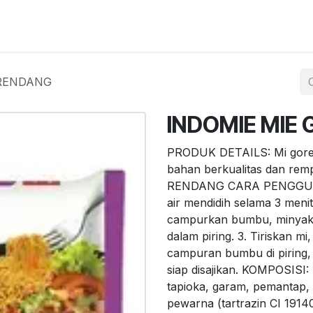
egister
QR Code POS
QR Code Pengambilan Paket
Sc
 RENDANG
INDOMIE MIE
PRODUK DETAILS: Mi goreng
bahan berkualitas dan rem
RENDANG CARA PENGGUNAA
air mendidih selama 3 meni
campurkan bumbu, minyak
dalam piring. 3. Tiriskan 
campuran bumbu di piring, 
siap disajikan. KOMPOSISI:
tapioka, garam, pemantap, 
pewarna (tartrazin CI 191