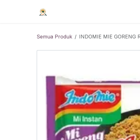
Skip ke Konten
Beranda
Syarat Keanggotaan
R
Semua Produk
INDOMIE MIE GORENG