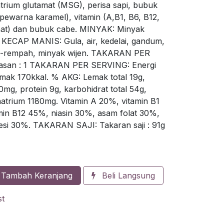
trium glutamat (MSG), perisa sapi, bubuk
pewarna karamel), vitamin (A,B1, B6, B12,
enat) dan bubuk cabe. MINYAK: Minyak
KECAP MANIS: Gula, air, kedelai, gandum,
-rempah, minyak wijen. TAKARAN PER
asan : 1 TAKARAN PER SERVING: Energi
lemak 170kkal. % AKG: Lemak total 19g,
0mg, protein 9g, karbohidrat total 54g,
natrium 1180mg. Vitamin A 20%, vitamin B1
min B12 45%, niasin 30%, asam folat 30%,
esi 30%. TAKARAN SAJI: Takaran saji : 91g
Tambah Keranjang
Beli Langsung
st