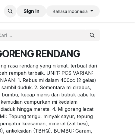
an QR Code Limit
Sign in
Bahasa Indonesia
 GORENG RENDANG
 rasa rendang yang nikmat, terbuat dari
pah rempah terbaik. UNIT: PCS VARIAN:
N: 1. Rebus mi dalam 400cc (2 gelas)
t sambil duduk. 2. Sementara mi direbus,
 bumbu, kecap manis dan bubuk cabe ke
mi, kemudian campurkan mi kedalam
diaduk hingga merata. 4. Mi goreng lezat
 MI: Tepung terigu, minyak sayur, tepung
pengatur keasaman, mineral (zat besi),
40), antioksidan (TBHQ). BUMBU: Garam,