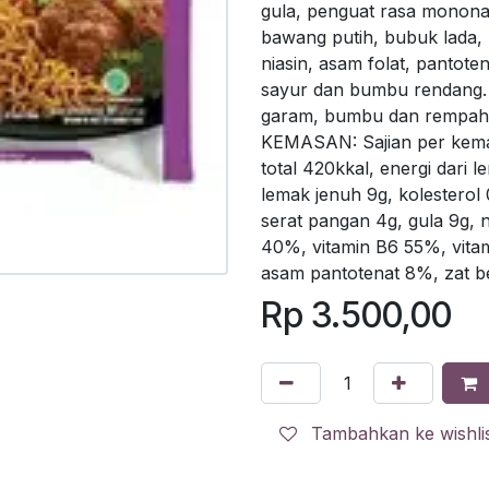
gula, penguat rasa monona
bawang putih, bubuk lada, 
niasin, asam folat, pantot
sayur dan bumbu rendang. 
garam, bumbu dan rempah
KEMASAN: Sajian per kem
total 420kkal, energi dari 
lemak jenuh 9g, kolesterol 
serat pangan 4g, gula 9g, 
40%, vitamin B6 55%, vita
asam pantotenat 8%, zat b
Rp
3.500,00
Tambahkan ke wishli