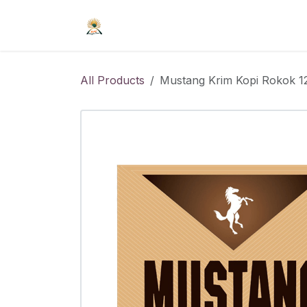
Skip to Content
Beranda
Syarat Keanggotaan
R
All Products
Mustang Krim Kopi Rokok 1