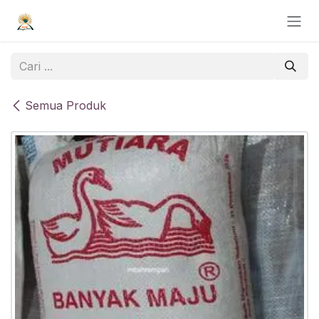
Skip ke Konten
Semua Produk