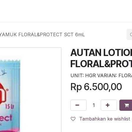
egister
QR Code POS
QR Code Pengambilan Paket
Sc
NYAMUK FLORAL&PROTECT SCT 6mL
AUTAN LOTIO
FLORAL&PRO
UNIT: HGR VARIAN: FLO
Rp
6.500,00
Tambahkan ke wishlist