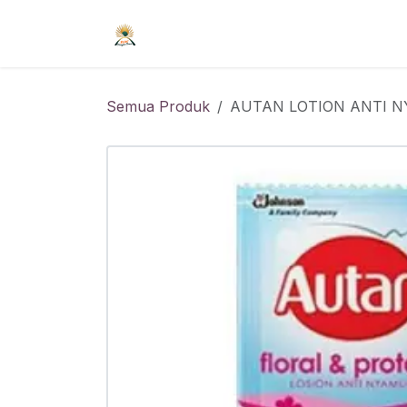
Skip ke Konten
Beranda
Syarat Keanggotaan
R
Semua Produk
AUTAN LOTION ANTI 