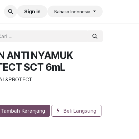
an QR Code Limit
Sign in
Bahasa Indonesia
N ANTI NYAMUK
TECT SCT 6mL
RAL&PROTECT
Tambah Keranjang
Beli Langsung