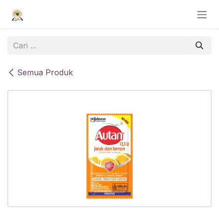
Skip ke Konten
Semua Produk