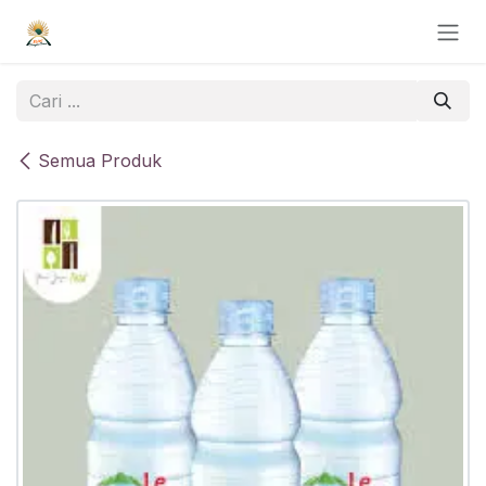
Skip ke Konten
Semua Produk