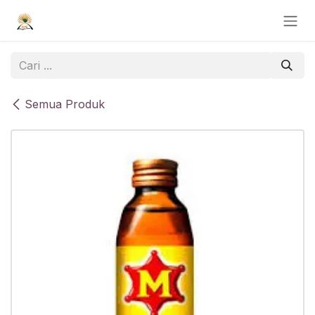
Skip ke Konten
Semua Produk