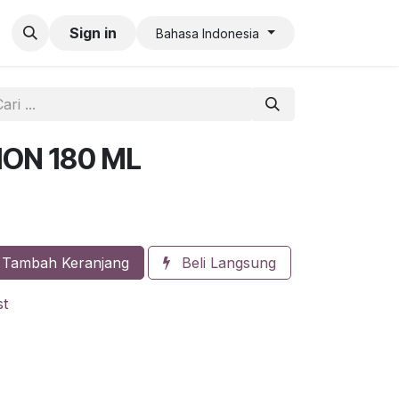
an QR Code Limit
Sign in
Bahasa Indonesia
ION 180 ML
Tambah Keranjang
Beli Langsung
st