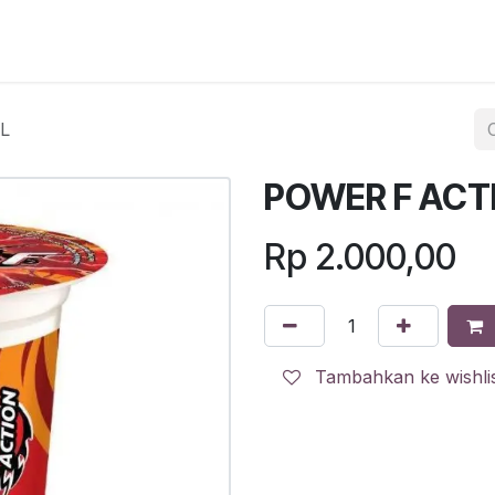
egister
QR Code POS
QR Code Pengambilan Paket
Sc
L
POWER F ACT
Rp
2.000,00
Tambahkan ke wishli