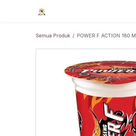
Skip ke Konten
Beranda
Syarat Keanggotaan
R
Semua Produk
POWER F ACTION 180 M