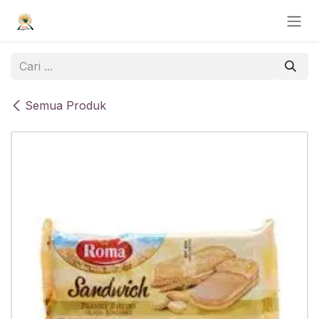
Skip ke Konten
Semua Produk