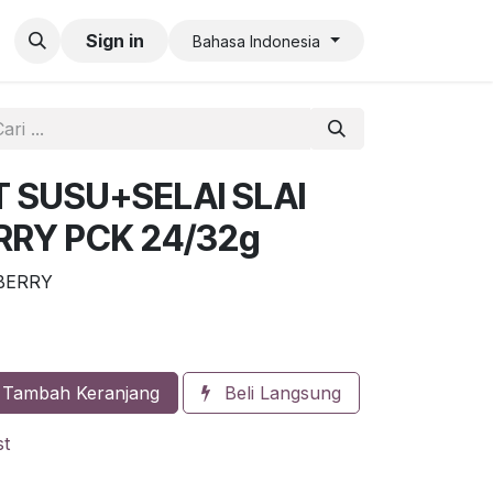
an QR Code Limit
Sign in
Bahasa Indonesia
 SUSU+SELAI SLAI
RRY PCK 24/32g
EBERRY
Tambah Keranjang
Beli Langsung
st