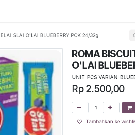
egister
QR Code POS
QR Code Pengambilan Paket
Sc
LAI SLAI O'LAI BLUEBERRY PCK 24/32g
ROMA BISCUIT
O'LAI BLUEBE
UNIT: PCS VARIAN: BLU
Rp
2.500,00
Tambahkan ke wishli