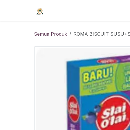
Skip ke Konten
Beranda
Syarat Keanggotaan
R
Semua Produk
ROMA BISCUIT SUSU+SE