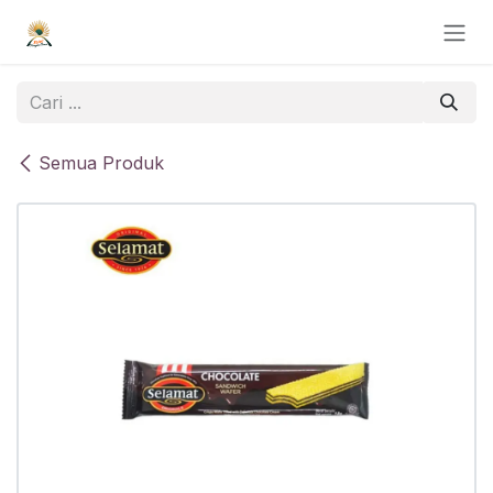
Skip ke Konten
Semua Produk