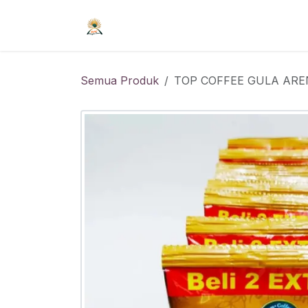
Skip ke Konten
Beranda
Syarat Keanggotaan
R
Semua Produk
TOP COFFEE GULA AREN