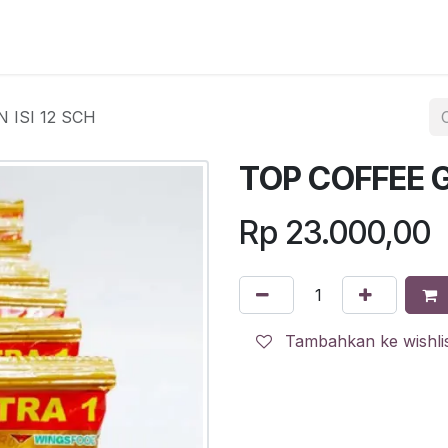
egister
QR Code POS
QR Code Pengambilan Paket
Sc
 ISI 12 SCH
TOP COFFEE G
Rp
23.000,00
Tambahkan ke wishli