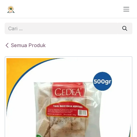
Skip ke Konten
Semua Produk