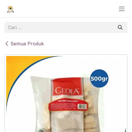
Skip ke Konten
Semua Produk