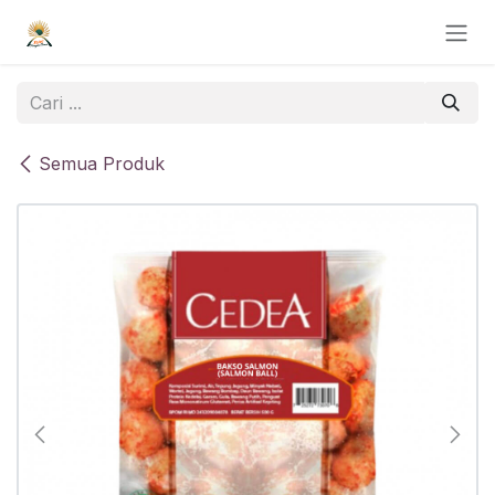
Skip ke Konten
Semua Produk