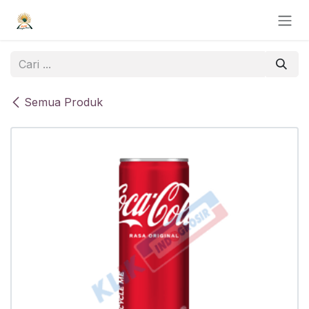
Skip ke Konten
Semua Produk