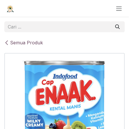
Skip ke Konten
Semua Produk