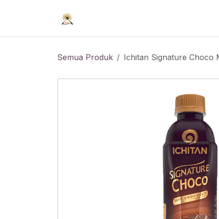
Skip ke Konten
Beranda
Syarat Keanggotaan
R
Semua Produk
Ichitan Signature Choco