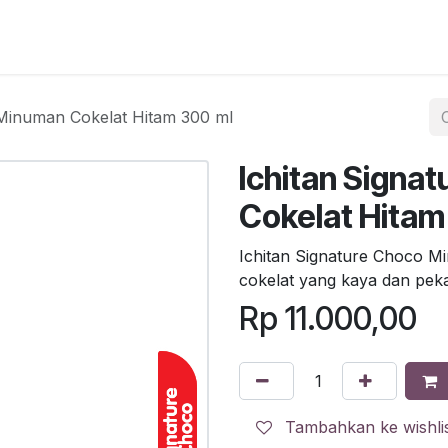
egister
QR Code POS
QR Code Pengambilan Paket
Sc
 Minuman Cokelat Hitam 300 ml
Ichitan Signa
Cokelat Hitam
Ichitan Signature Choco M
cokelat yang kaya dan pek
Rp
11.000,00
Tambahkan ke wishli