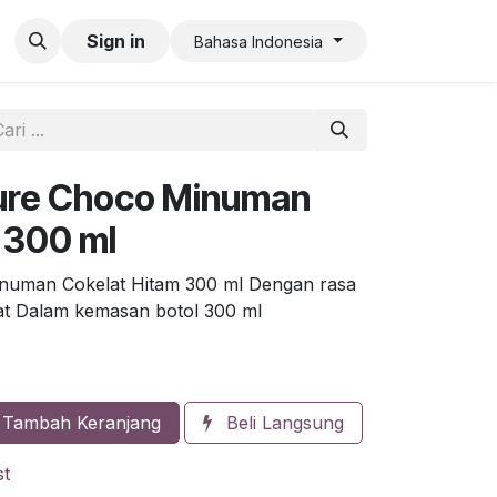
an QR Code Limit
Sign in
Bahasa Indonesia
ture Choco Minuman
 300 ml
inuman Cokelat Hitam 300 ml Dengan rasa
at Dalam kemasan botol 300 ml
Tambah Keranjang
Beli Langsung
st