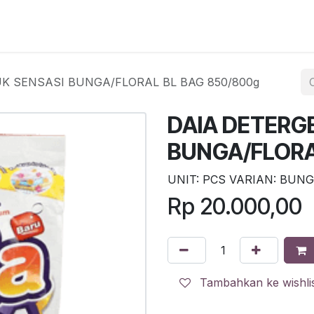
egister
QR Code POS
QR Code Pengambilan Paket
Sc
K SENSASI BUNGA/FLORAL BL BAG 850/800g
DAIA DETERG
BUNGA/FLORA
UNIT: PCS VARIAN: BUN
Rp
20.000,00
Tambahkan ke wishli