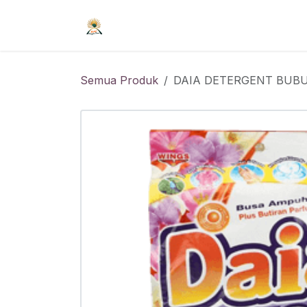
Skip ke Konten
Beranda
Syarat Keanggotaan
R
Semua Produk
DAIA DETERGENT BUBU