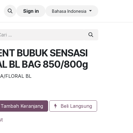
an QR Code Limit
Sign in
Bahasa Indonesia
ENT BUBUK SENSASI
L BL BAG 850/800g
GA/FLORAL BL
Tambah Keranjang
Beli Langsung
st