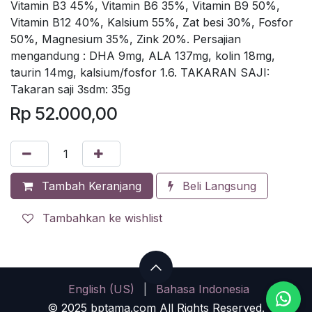
Vitamin B3 45%, Vitamin B6 35%, Vitamin B9 50%,
Vitamin B12 40%, Kalsium 55%, Zat besi 30%, Fosfor
50%, Magnesium 35%, Zink 20%. Persajian
mengandung : DHA 9mg, ALA 137mg, kolin 18mg,
taurin 14mg, kalsium/fosfor 1.6. TAKARAN SAJI:
Takaran saji 3sdm: 35g
Rp
52.000,00
Tambah Keranjang
Beli Langsung
Tambahkan ke wishlist
English (US)
|
Bahasa Indonesia
© 2025 bptama.com All Rights Reserved.