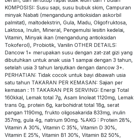
KOMPOSISI: Susu sapi, susu bubuk skim, Campuran
minyak Nabati (mengandung antioksidan askorbil
palmitat), maltodekstrin, Gula, Madu, Oligofruktosa,
Laktosa, Inulin, Mineral, Pengemulsi lesitin kedelai,
Vitamin, Minyak ikan (mengandung antioksidan
Tokoferol), Probiotik, Vanilin OTHER DETAILS:
Dancow 1+ merupakan susu dengan zat-zat gizi yang
dibutuhkan untuk anak usia 1 sampai dengan 3 tahun,
setelah usia 3 tahun lanjutkan dengan dancow 3+.
PERHATIAN: Tidak cocok untuk bayi dibawah usia
satu tahun TAKARAN PER KEMASAN: Sajian per
kemasan : 11 TAKARAN PER SERVING: Energi Total
160kkal, Lemak total 7g, Asam linoleat 1120mg, Lemak
trans 0g, protein 6g, karbohidrat total 18g, serat
pangan 1190mg, frukto oligosakarida 833mg, inulin
357mg, gula 4g, natrium 90mg. %AKG : Protein 28%,
Vitamin A 30%, Vitamin C 35%, Vitamin D 30%,
Vitamin E 25%, Vitamin B1 30%, Vitamin B2 50%,