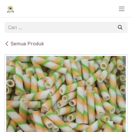
Skip ke Konten
Semua Produk