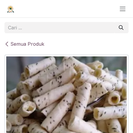
Skip ke Konten
Semua Produk