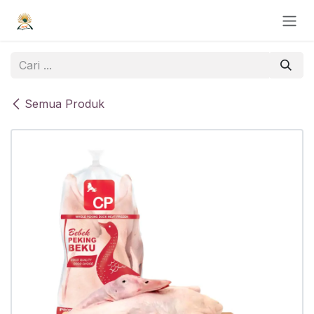
Skip ke Konten
Semua Produk