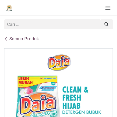
Skip ke Konten
Semua Produk