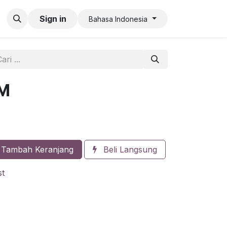
an QR Code Limit
Sign in
Bahasa Indonesia
M
Tambah Keranjang
Beli Langsung
st