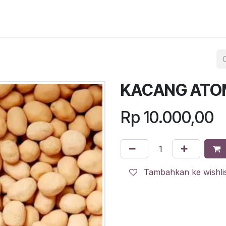
egister
QR Code POS
QR Code Pengambilan Paket
Sc
KACANG ATO
Rp
10.000,00
Tambahkan ke wishli