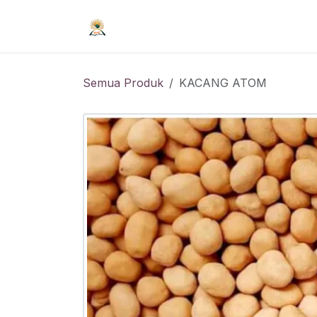
Skip ke Konten
Beranda
Syarat Keanggotaan
R
Semua Produk
KACANG ATOM