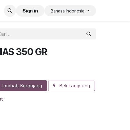
an QR Code Limit
Sign in
Bahasa Indonesia
MAS 350 GR
Tambah Keranjang
Beli Langsung
st