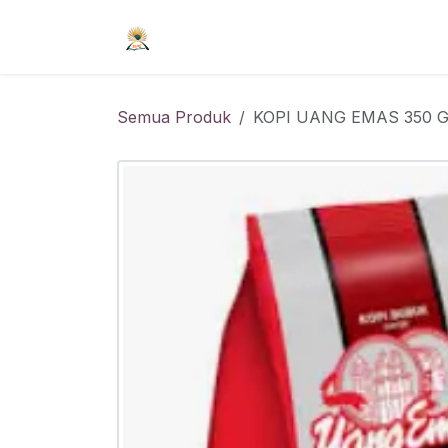
Skip ke Konten
Beranda
Syarat Keanggotaan
R
Semua Produk
KOPI UANG EMAS 350 