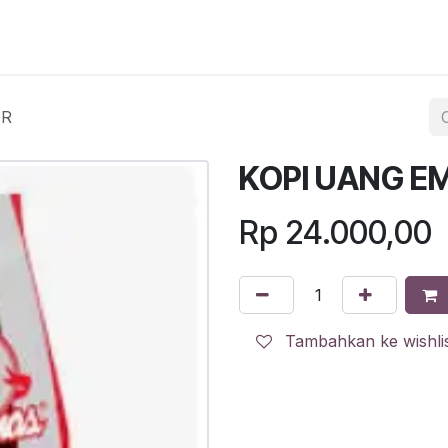
egister
QR Code POS
QR Code Pengambilan Paket
Sc
GR
KOPI UANG E
Rp
24.000,00
Tambahkan ke wishli