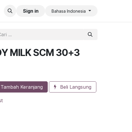
an QR Code Limit
Sign in
Bahasa Indonesia
DY MILK SCM 30+3
Tambah Keranjang
Beli Langsung
st