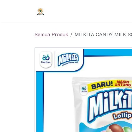
Skip ke Konten
Beranda
Syarat Keanggotaan
R
Semua Produk
MILKITA CANDY MILK S