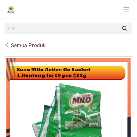
Skip ke Konten
Semua Produk