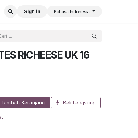
an QR Code Limit
Sign in
Bahasa Indonesia
ITES RICHEESE UK 16
Tambah Keranjang
Beli Langsung
st