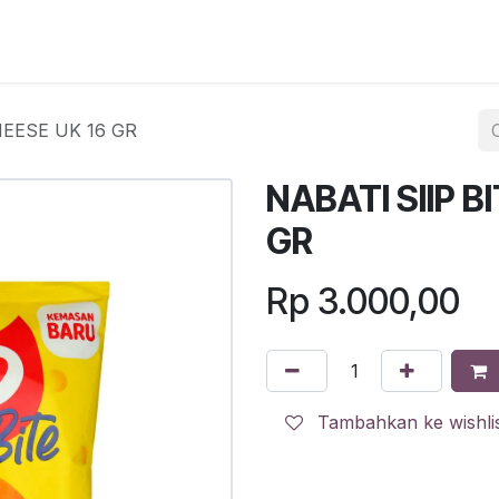
egister
QR Code POS
QR Code Pengambilan Paket
Sc
HEESE UK 16 GR
NABATI SIIP B
GR
Rp
3.000,00
Tambahkan ke wishli