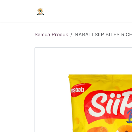
Skip ke Konten
Beranda
Syarat Keanggotaan
R
Semua Produk
NABATI SIIP BITES RIC