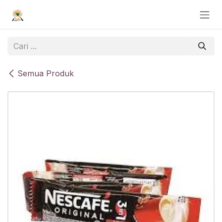
Skip ke Konten
Semua Produk