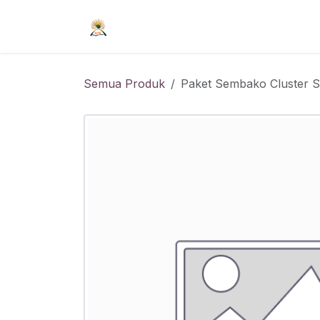
Skip ke Konten
Beranda
Syarat Keanggotaan
R
Semua Produk
Paket Sembako Cluster 