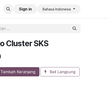
an QR Code Limit
Sign in
Bahasa Indonesia
o Cluster SKS
0
Tambah Keranjang
Beli Langsung