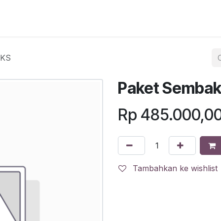
egister
QR Code POS
QR Code Pengambilan Paket
Sc
SKS
Paket Sembak
Rp
485.000,0
Tambahkan ke wishlist