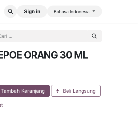
an QR Code Limit
Sign in
Bahasa Indonesia
EPOE ORANG 30 ML
Tambah Keranjang
Beli Langsung
st