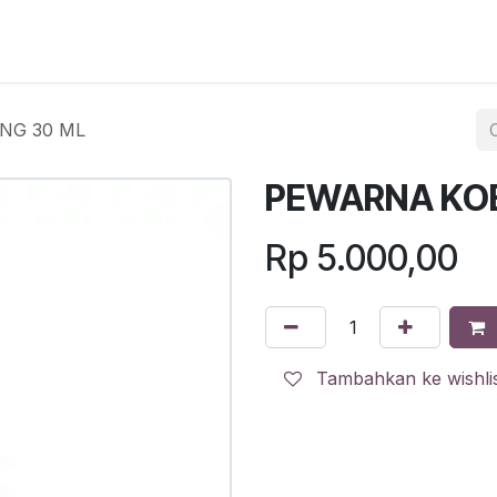
egister
QR Code POS
QR Code Pengambilan Paket
Sc
NG 30 ML
PEWARNA KO
Rp
5.000,00
Tambahkan ke wishli