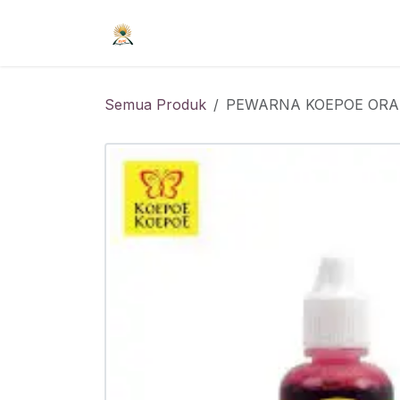
Skip ke Konten
Beranda
Syarat Keanggotaan
R
Semua Produk
PEWARNA KOEPOE ORA