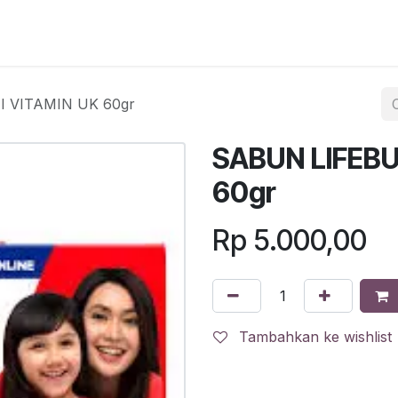
egister
QR Code POS
QR Code Pengambilan Paket
Sc
 VITAMIN UK 60gr
SABUN LIFEBU
60gr
Rp
5.000,00
Tambahkan ke wishlist