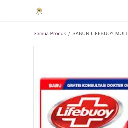
Skip ke Konten
Beranda
Syarat Keanggotaan
R
Semua Produk
SABUN LIFEBUOY MULTI