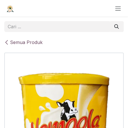
Skip ke Konten
Semua Produk